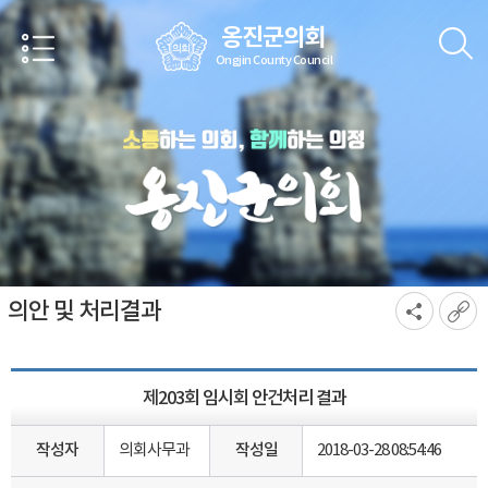
본문바로가기
옹진군의회
Ongjin County Council
의안 및 처리결과
제203회 임시회 안건처리 결과
작성자
의회사무과
작성일
2018-03-28 08:54:46