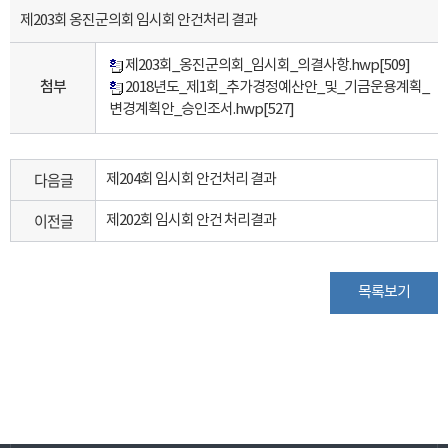
제203회 옹진군의회 임시회 안건처리 결과
제203회_옹진군의회_임시회_의결사항.hwp
[509]
첨부
2018년도_제1회_추가경정예산안_및_기금운용계획_
변경계획안_승인조서.hwp
[527]
다음글
제204회 임시회 안건처리 결과
이전글
제202회 임시회 안건 처리결과
목록보기