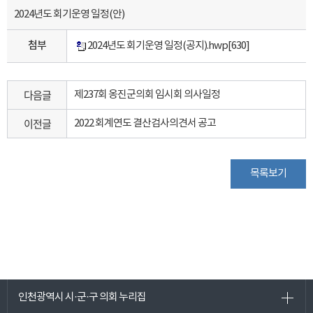
2024년도 회기운영 일정(안)
첨부
2024년도 회기운영 일정(공지).hwp
[630]
다음글
제237회 옹진군의회 임시회 의사일정
이전글
2022 회계연도 결산검사의견서 공고
목록보기
인천광역시 시·군·구 의회 누리집