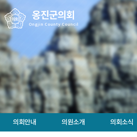
본문바로가기
옹진군의회
Ongjin County Council
의회안내
의원소개
의회소식