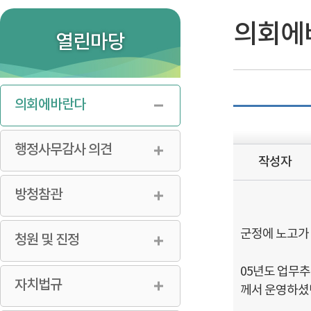
의장실
현역의원
공지사항
의회구성
역대의원
고시공고
의회에
열린마당
의회연혁
보도자료
의회의 기능
의회간행물
의회사무과
의회에바란다
찾아오시는길
행정사무감사 의견
작성자
방청참관
군정에 노고가
청원 및 진정
05년도 업무추
자치법규
께서 운영하셨던