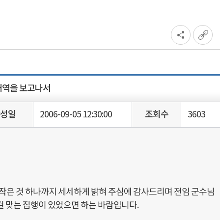
의회에바란다
의회 운영 분야
행정사무감사 의견
의원 활동 분야
방청참관
의회 사무 분야
청원 및 진정
자치법규
의회용어검색
내역을 보고나서
성일
2006-09-05 12:30:00
조회수
3603
 작은 것 하나까지 세세하게 밝혀 주심에 감사드리며 전임 군수님
걸 맞는 집행이 있었으면 하는 바람입니다.