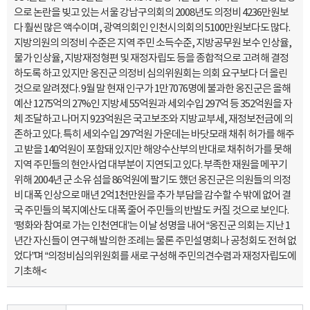
으로 논란을 빚고 있는 서울 강남구의회의 2008년도 의정비 4236만원보
다 훨씬 많은 액수이며, 광역의회인 인천시의회의 5100만원보다도 많다.
지방의원의 의정비 수준은 지역 주민 소득수준, 지방공무원 보수 인상율,
물가 인상율, 지방재정형편 및 재정자립도 등을 종합적으로 고려해 결정
하도록 하고 있지만 옹진군 의정비 심의위원회는 의회 요구보다 더 올린
것으로 알려졌다. 9월 말 현재 인구가 1만7076명에 불과한 옹진군은 올해
예산 1275억의 27%인 지방세 55억원과 세외수입 297억 등 352억원을 자
체 조달하고 나머지 923억원은 국고보조와 지방교부세, 재정보전금에 의
존하고 있다. 특히 세외수입 297억원 가운데는 바닷모래 채취 허가를 해주
고 받을 140억원이 포함돼 있지만 해양수산부의 반대로 채취허가를 못해
지역 주민들의 현안사업 대부분이 지연되고 있다. 부족한 재원을 메꾸기
위해 2004년 군 소유 섬을 86억원에 팔기도 했던 옹진군은 의원들의 의정
비 대폭 인상으로 매년 2억1천만원을 추가 부담을 감수할 수 밖에 없어 결
국 주민들의 복지예산도 대폭 줄어 주민들의 반발도 커질 것으로 보인다.
‘평화와 참여로 가는 인천연대’는 이날 성명을 내어 “옹진군 의회는 지난 1
년간 자신들이 연구해 발의한 조례는 물론 주민설명회나 공청회도 전혀 없
었다”며 “의정비심의위원회를 새로 구성해 주민의견수렴과 재정자립도에
기초해<