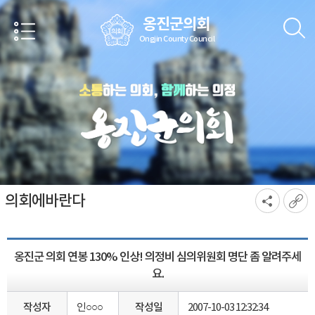
본문바로가기
옹진군의회
Ongjin County Council
의회에바란다
옹진군 의회 연봉 130% 인상! 의정비 심의위원회 명단 좀 알려주세
요.
작성자
인○○○
작성일
2007-10-03 12:32:34