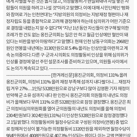
에게 차별을 두는 것은 옳지 않고, 의정활동비가 현실화돼야 자질 좋은 사
람들이 의원을 하려고 나설 것”이라고 말했다. 이에 대해 시민단체인 ‘평화
와 참여로 가는 인천연대’는 “지방의원의 의정비는 지방재정 형편이나 재
정자립도 등을 종합적으로 고려해 결정해야 하는데 심의위가 어떤 기준으
로 결정을 내렸는지 알 수 없다”며 “지난 1년 동안 자신들이 연구해 발의한
조례가 한 건도 없는 옹진군의회는 일은 안 하고 월급 인상에만 혈안이 돼
있다는 비판을 받아 마땅하다”고 말했다. 현재 인천 남동구의회는 2968만
원인 연봉을 내년에는 3130만원으로 5.4% 올리는 인상안을 마련하고 계
속 논의중이다. 다른 구·군과 시의회도 의정활동비 인상을 위해 심의위가
인상률 결정에 앞선 주민 설문조사를 준비하고 있으며, 의원들 사이에서
도 논의가 계속되고 있다. -----------------------------------------------------
----------------------------- [한겨레신문]옹진군의회, 의정비 131% 올려
옹진군의회, 의정비 131% 올려 재정 부족해 섬까지 내다팔더니… 재정자
립 겨우 27%…1인당 5328만원으로 강남구보다 많아 김영환 기자 재정이
빈약해 군 소유 섬까지 내다 판 인천시 옹진군의회 의원들의 내년도 의정
비가 올해보다 무려 131% 오른 5328만원으로 잠정 결정했다. 옹진군은 최
근 의정비심의위원회를 열어 군의원들의 내년도 의정비를 올해 의정비
2304만원보다 3024만원(131%) 더 인상한 5328만원으로 잠정결정했다
고 1일 밝혔다. 의정활동비와 월정수당으로 구성된 의정비(연봉) 중 법으
로 정해져 인상이 불가능한 의정활동비 1320만원을 제외하면 월정수당이
984만원에서 4008만원으로 407.3% 인상되는 셈이다. 이는 고액 연봉인상