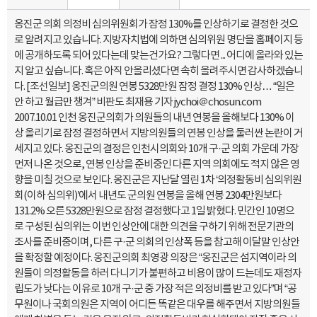
옹진군 의회 의정비 심의위원회가 잠정 130%를 인상하기로 결정한 것으
로 알려지고 있습니다. 지방자치법에 의하면 심의위원 명단을 홈페이지 등
에 공개하도록 되어 있다는데 맞는건가요? 그렇다면 ... 어디에 올라와 있는
지 알고 싶습니다. 혹은 아직 안올리셨다면 속히 올려주시면 감사하겠습니
다. [조선일보] 옹진군의원 연봉 5328만원 잠정 결정 130% 인상… “일은
안 하고 월급만 챙겨” 비판도 최재용 기자 jychoi＠chosun.com
2007.10.01 인천 옹진군의회가 의원들의 내년 연봉을 올해보다 130% 이
상 올리기로 잠정 결정하면서 지방의원들의 연봉 인상을 둘러싼 논란이 거
세지고 있다. 옹진군의 결정은 인천시의회와 10개 구·군 의회 가운데 가장
먼저 나온 것으로, 연봉 인상을 준비중인 다른 지역 의회에도 적지 않은 영
향을 미칠 것으로 보인다. 옹진군은 지난달 열린 1차 ‘의정활동비 심의위원
회(이하 심의위)’에서 내년도 군의원 연봉을 올해 연봉 2304만원보다
131.2% 오른 5328만원으로 잠정 결정했다고 1일 밝혔다. 민간인 10명으
로 구성된 심의위는 이번 인상안에 대한 의견을 구하기 위해 전문기관의
조사를 준비중이며, 다른 구·군 의회의 인상폭 등을 참고해 이달말 인상안
을 확정할 예정이다. 옹진군의회 최영광 의장은 “옹진군은 섬지역이라 의
원들이 의정활동을 하러 다니기가 불편하고 비용이 많이 드는데도 재정자
립도가 낮다는 이유로 10개 구·군 중 가장 적은 의정비를 받고 있다”며 “공
무원이나 국회의원은 지역이 어디든 똑같은 대우를 해주면서 지방의원들