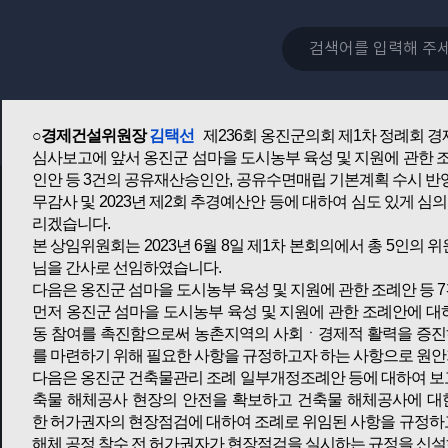
니다.
의원님들께서는 본 의원의 심사 결과보고에 따라 의결하여 주실
감사합니다.
○의장
이의명
이종선 의원님 수고하셨습니다.
다음으로 경제건설위원회 김택선 위원장님께서는 나오셔서 심사
○경제건설위원장
김택선
제236회 옹진군의회 제1차 정례회 
심사보고에 앞서 옹진군 섬마을 도시농부 육성 및 지원에 관한 
인안 등 3건의 공유재산승인안, 공유수면매립 기본계획 수시 반영요
무감사 및 2023년 제2회 추경예산안 등에 대하여 심도 있게 심
리겠습니다.
본 상임위원회는 2023년 6월 8일 제1차 본회의에서 총 5인
님을 간사로 선임하였습니다.
다음은 옹진군 섬마을 도시농부 육성 및 지원에 관한 조례안 등
먼저 옹진군 섬마을 도시농부 육성 및 지원에 관한 조례안에 
동 참여를 촉진함으로써 농촌지역의 사회ㆍ경제적 활력을 증진하
를 마련하기 위해 필요한 사항을 규정하고자 하는 사항으로 원
다음은 옹진군 건축물관리 조례 일부개정조례안 등에 대하여 보
축물 해체공사 현장의 안전을 확보하고 건축물 해체공사에 대
한 허가권자의 현장점검에 대하여 조례로 위임된 사항을 규정하
해체 공정 착수 전 허가권자가 현장점검을 실시하는 규정을 신