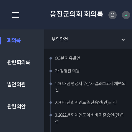
옹진군의회 회의록
부의안건
회의록
O 5분 자유발언
관련 회의록
가. 김영진 의원
1. 2023년 행정사무감사 결과보고서 채택의
발언 의원
건
2. 2022년 회계연도 결산승인(안)의 건
관련 의안
3. 2022년 회계연도 예비비 지출승인(안)의
건