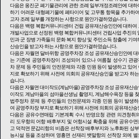
다음은 옹진군 폐기물관리에 관한 조례 일부개정조례안에 대하
하기 어려운 대형폐기물에 폐타이어 및 고무통 항목을 추가하여
고자 조례 일부를 개정하는 사항으로 원안가결하였습니다.
다음은 백령 복합커뮤니티센터 건립 공유재산승인안에 대하여 
개발사업으로 선정된 백령 복합커뮤니티센터 건립사업 추진의 
민과 군 장병 가족들의 문화 복지 향상 및 주민소득 창출에 기
산승인을 받고자 하는 사항으로 원안가결하였습니다.
다음은 자월면 달바위항 공영주차장 조성 공유재산승인안에 대
는 기존에 공영주차장이 조성되어 있으나 여름철 성수기 관광
차 문제 등 주민들의 안전문제와 각종 민원 등이 발생하고 있어 
지로 확보하기 위해 사전에 의회의 공유재산승인을 받고자 하는
습니다.
다음은 자월면 대이작도(계남마을) 공영주차장 조성 공유재산승
이작도 계남마을의 섬마을선생님 촬영지, 계남해수욕장 등을 찾
법주정차 문제 등 주민들의 안전문제와 각종 민원 등이 발생하고
여 공영주차장 부지로 확보하기 위해 사전에 의회의 공유재산승
다음은 공유수면매립 기본계획 수시 반영요청 관련 의견청취의
리 도우항의 어항 배후부지 및 어항시설 확충을 위해 공유수면
고 덕적면 문갑리항의 비좁은 선착장 배후부지와 노후화된 상부
능시설 등을 조성하며 영흥면 선재리 뱃말항의 선착장 외에 별