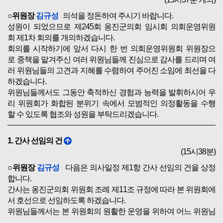
○위원장
김규성
의석을 정돈하여 주시기 바랍니다.
성원이 되었으므로 제245회 옹진군의회 임시회 의회운영위원
회 제1차 회의를 개의하겠습니다.
회의를 시작하기에 앞서 다시 한 번 의회운영위원회 위원장으
로 중책을 맡겨주신 여러 위원님들께 진심으로 감사를 드리며 여
러 위원님들의 고견과 지혜를 수렴하여 주어진 소임에 최선을 다
하겠습니다.
위원님들께서도 그동안 축적하신 경험과 능력을 발휘하시어 우
리 위원회가 화합된 분위기 속에서 모범적인 의정활동을 수행
할 수 있도록 협조와 성원을 부탁드리겠습니다.
1. 간사 선임의 건
(15시38분)
○위원장
김규성
다음은 의사일정 제1항 간사 선임의 건을 상정
합니다.
간사는 옹진군의회 위원회 조례 제11조 규정에 따라 본 위원회에
서 호선으로 선임하도록 하겠습니다.
위원님들께서는 본 위원회의 원활한 운영을 위하여 어느 위원님
을 간사로 선임하셨으면 좋을지 추천하여 주시기 바랍니다.