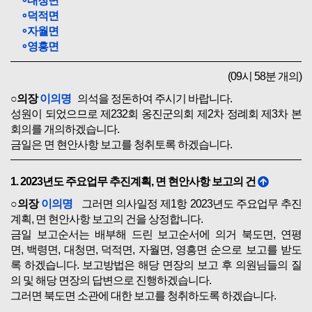
∘대청면
∘덕적면
∘자월면
∘영흥면
(09시 58분 개의)
○의장
이의명
의석을 정돈하여 주시기 바랍니다.
성원이 되었으므로 제232회 옹진군의회 제2차 정례회 제3차 본
회의를 개의하겠습니다.
금일은 면 현안사항 보고를 청취토록 하겠습니다.
1. 2023년도 주요업무 추진계획, 면 현안사항 보고의 건
○의장
이의명
그러면 의사일정 제1항 2023년도 주요업무 추진
계획, 면 현안사항 보고의 건을 상정합니다.
금일 보고순서는 배부해 드린 보고순서에 의거 북도면, 연평
면, 백령면, 대청면, 덕적면, 자월면, 영흥면 순으로 보고를 받도
록 하겠습니다. 보고방법은 해당 면장의 보고 후 의원님들의 질
의 및 해당 면장의 답변으로 진행하겠습니다.
그러면 북도면 소관에 대한 보고를 청취하도록 하겠습니다.
여명옥 북도면장님은 보고해 주시기 바랍니다.