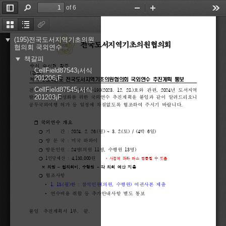
of 6
Toggle
Find
Zoom
Zoom
Too
Sidebar
Out
In
Thumbnails
Document
Attachments
Outline
(195)전국도서지역기초의원
전국도서지역기초의원협의회
협의회 국외연수
책갈피
수신
수신처 
참조
CellField87543¡서식
(
경유
)
201206¡F
2024
년도 
전국도서지역기초의원협의회 
국외연수 
추진계획 
통보
제목
CellField87545¡서식
전국도서지역기초의원협의회
-193(2023. 
12. 
28.)
호와 
관련
, 
2024
년 
도서지역 
201203¡F
발전과 
관광 
활성화를 
위한 
국외연수 
추진계획을 
붙임과 
같이 
알려드리오니 
공무국외여행 
허가 
등 
일정에 
차질없도록 
협조하여 
주시기 
바랍니다
.
국외연수 
개요
❐ 
❍ 
기    
간 
: 
2024. 
2. 
26.(
월
) 
~ 
3. 
2.(
토
) 
/ 
(4
박 
6
일
)
방 
문 
국 
: 
미국 
하와이
❍ 
❍ 
방문인원 
: 
24
명
(
의원 
11
명
, 
수행원 
13
명
)
1
인당예산
: 
4,150,000
원    
❍ 
* 
사정에 
따라 
다소 
변동될 
수 
있음
※ 
의원 
– 
협의회비
, 
수행원 
– 
각 
의회 
예산 
지출
협조사항
❍ 
1. 
15.(
월
)
한 
: 
참석인원
(
의원
, 
수행원
) 
여권사본 
제출


연수비용 
취합 
등 
추가안내사항 
별도 
통보
붙임  
추진계획서 
1
부
.  
끝
.