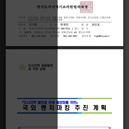
수신자  
옹진군의회
, 
보령시의회
, 
영광군의회
, 
통영시의회
, 
거제시의회
,
진도군의회
, 
고흥군의회
, 
울릉군의회
, 
여수시의회
, 
남해군의회
김지훈
박영민
조인호
담당자
간  
사
회  
장
시  
행
전국도서지역기초의원협의회
-195(2024. 
1. 
12.)
접  
수
우
(59121)
전라남도 
완도군 
완도읍 
청해진남로 
48, 
완도군의회
전화번호
061-550-5900 
팩스번호
061-550-5907
전자우편
hagd@korea.kr
도서지역 
공동발전
, 
섬 
주민 
상생
『
도서지역 
발전과 
관광 
활성화를 
위한
』
『
도서지역 
발전과 
관광 
활성화를 
위한
』
국 
외  
벤 
치 
마 
킹  
추 
진  
계 
획
국 
외  
벤 
치 
마 
킹  
추 
진  
계 
획