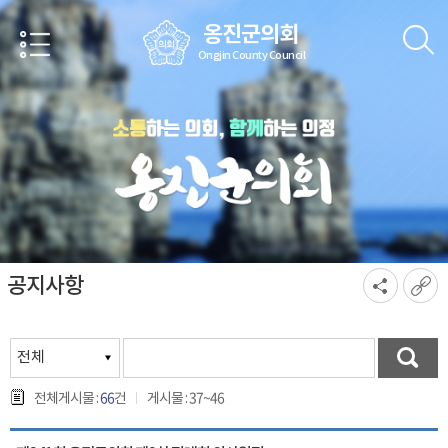
본문바로가기
옹진군의회
Ongjin County Council
공지사항
66
37~46
전체게시물 :
건
게시물 :