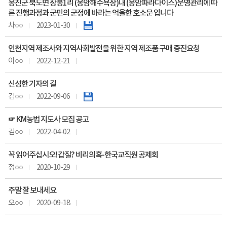
옹진군 북도면 장봉1리 (옹암해수욕장)내 (옹암파라다이스)운영관리에 따
른 진행과정과 군민의 군정에 바라는 억울한 호소문 입니다
차○○
2023-01-30
인천지역 제조사와 지역사회발전을 위한 지역 제조품 구매 증진요청
이○○
2022-12-21
신성한 기자의 길
김○○
2022-09-06
☞ KM농법 지도사 모집 공고
김○○
2022-04-02
꼭 읽어주십시오! 갑질? 비리의혹-한국교직원 공제회
정○○
2020-10-29
주말 잘 보내세요
오○○
2020-09-18