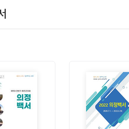
의사일정
생방송
최근회의록
연간회기일정
본회의
본회의
서
의정활동사진
상임위원회
위원회
의안 및 처리결과
특별위원회
상세검색
의안
군정질문
5분자유발언