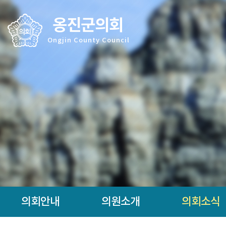
본문바로가기
옹진군의회
Ongjin County Council
의회안내
의원소개
의회소식