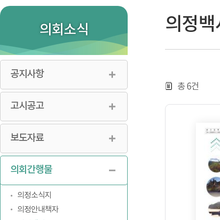
의장실
현역의원
공지사항
의회구성
역대의원
고시공고
의정백
의회소식
의회연혁
보도자료
의회의 기능
의회간행물
의회사무과
공지사항
찾아오시는길
6
총
건
고시공고
보도자료
의회간행물
의정소식지
의정안내책자