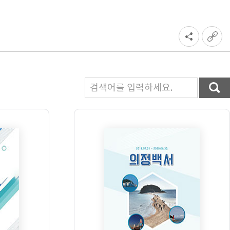
의회에바란다
의회 운영 분야
행정사무감사 의견
의원 활동 분야
방청참관
의회 사무 분야
청원 및 진정
자치법규
의회용어검색