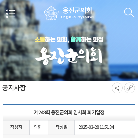
본문바로가기
옹진군의회
Ongjin County Council
공지사항
제248회 옹진군의회 임시회 회기일정
작성자
의회
작성일
2025-03-28 11:51:34